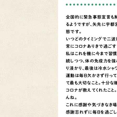
全国的に緊急事態宣言も解
るようですが、矢先に宇都
態です。
いつどのタイミングで二波
常にコロナありきで過ごすし
私はこれを機に今まで習慣
続しつつ、体の免疫力を強
り浸かり、最後は冷水シャ
運動は毎日欠かさず行って
て最も大切なこと。十分な
コロナが教えてくれたこと
んね。
これに感謝や気づきなき場
感謝忘れずに毎日を過ごし