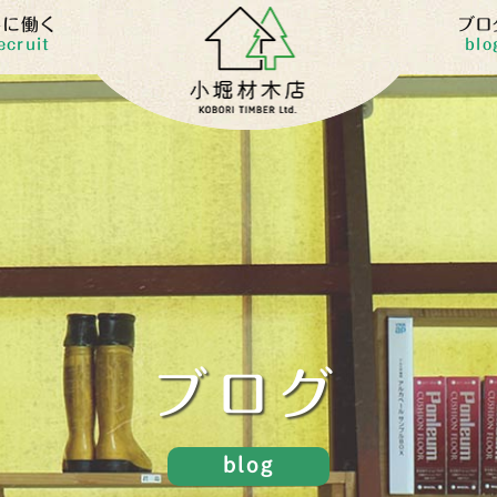
共に働く
ブロ
ecruit
blo
ブログ
blog